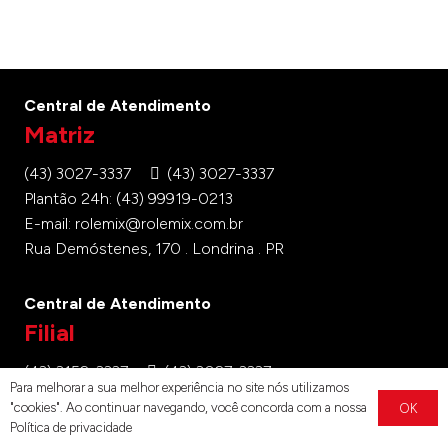
Central de Atendimento
Matriz
(43) 3027-3337
(43) 3027-3337
Plantão 24h: (43) 99919-0213
E-mail: rolemix@rolemix.com.br
Rua Demóstenes, 170 . Londrina . PR
Central de Atendimento
Filial
(43) 3152-3337
(43) 3027-3337
Para melhorar a sua melhor experiência no site nós utilizamos
E-mail: arapongas@rolemix.com.br
"cookies". Ao continuar navegando, você concorda com a nossa
OK
Rua Condor, 236 . Arapongas . PR
Política de privacidade